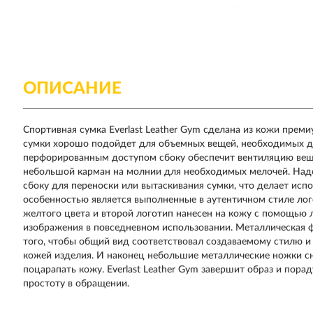
ОПИСАНИЕ
Спортивная сумка Everlast Leather Gym сделана из кожи прем
сумки хорошо подойдет для объемных вещей, необходимых дл
перфорированным доступом сбоку обеспечит вентиляцию веще
небольшой карман на молнии для необходимых мелочей. Наде
сбоку для переноски или вытаскивания сумки, что делает ис
особенностью является выполненные в аутентичном стиле лого
желтого цвета и второй логотип нанесен на кожу с помощью л
изображения в повседневном использовании. Металлическая 
того, чтобы общий вид соответствовал создаваемому стилю и 
кожей изделия. И наконец небольшие металлические ножки сни
поцарапать кожу. Everlast Leather Gym завершит образ и пора
простоту в обращении.