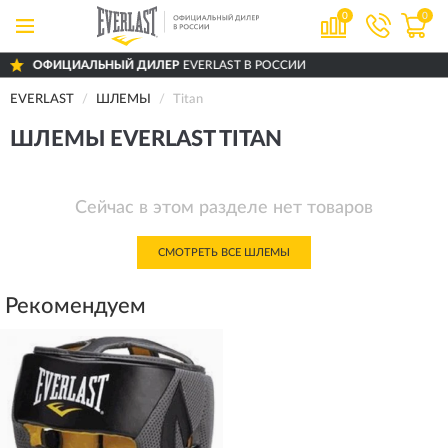
0
0
ЦИАЛЬНЫЙ ДИЛЕР
EVERLAST В РОССИИ
EVERLAST
ШЛЕМЫ
Titan
ШЛЕМЫ EVERLAST TITAN
Сейчас в этом разделе нет товаров
СМОТРЕТЬ ВСЕ ШЛЕМЫ
Рекомендуем