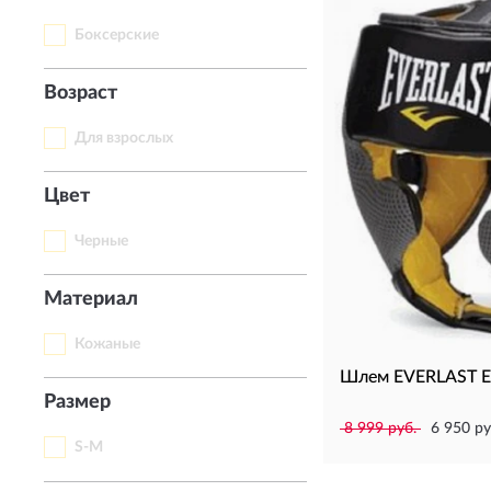
Боксерские
Возраст
Для взрослых
Цвет
Черные
Материал
Кожаные
Шлем EVERLAST 
Размер
8 999 руб.
6 950 ру
S-M