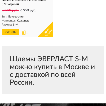
Шлем EVERLAST EVERCOOL
SM черный
8 999 руб.
6 950 руб.
Тип:
Боксерские
Материал:
Кожаные
Размер:
S-M
- ХИТ -
продаж
КУПИТЬ
Шлемы ЭВЕРЛАСТ S-M
можно купить в Москве и
с доставкой по всей
России.