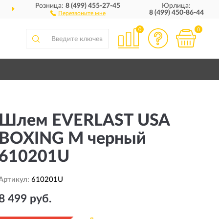
Розница:
8 (499) 455-27-45
Юрлица:
ИМ
ПО ВСЕЙ РОССИИ
8 (499) 450-86-44
Перезвоните мне
0
0
Шлем EVERLAST USA
BOXING M черный
610201U
Артикул:
610201U
8 499 руб.