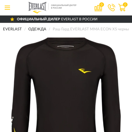
0
0
ОФИЦИАЛЬНЫЙ ДИЛЕР
EVERLAST В РОССИИ
EVERLAST
ОДЕЖДА
Раш Гард EVERLAST MMA ECON XS черный