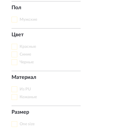
Пол
Мужские
Цвет
Красные
Синие
Черные
Материал
Из PU
Кожаные
Размер
One size