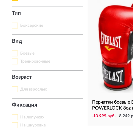
Тип
Боксерские
Вид
Боевые
Тренировочные
Возраст
Для взрослых
Перчатки боевые
Фиксация
POWERLOCK 8oz к
10 999 руб.
8 249 р
На липучках
На шнуровке