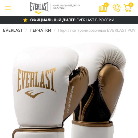
0
0
ОФИЦИАЛЬНЫЙ ДИЛЕР
EVERLAST В РОССИИ
EVERLAST
ПЕРЧАТКИ
Перчатки тренировочные EVERLAST POW