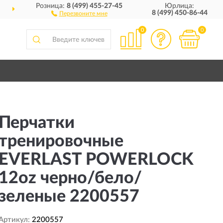
Розница:
8 (499) 455-27-45
Юрлица:
ДОСТАВИМ
ПО ВСЕЙ РОССИИ
8 (499) 450-86-44
Перезвоните мне
0
0
Перчатки
тренировочные
EVERLAST POWERLOCK
12oz черно/бело/
зеленые 2200557
Артикул:
2200557