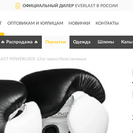
ОФИЦИАЛЬНЫЙ ДИЛЕР
EVERLAST В РОССИИ
Г
ОПТОВИКАМ И ЮРЛИЦАМ
НОВИНКИ
КОНТАКТЫ
🔥 Распродажа 🔥
Перчатки
Одежда
Шлемы
Капы
LAST POWERLOCK 12oz черно/бело/зеленые