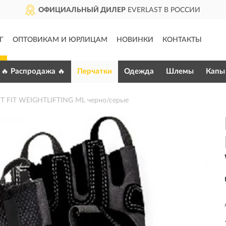
ОФИЦИАЛЬНЫЙ ДИЛЕР
EVERLAST В РОССИИ
Г
ОПТОВИКАМ И ЮРЛИЦАМ
НОВИНКИ
КОНТАКТЫ
🔥 Распродажа 🔥
Перчатки
Одежда
Шлемы
Капы
T FIT WEIGHTLIFTING ML черно/серые