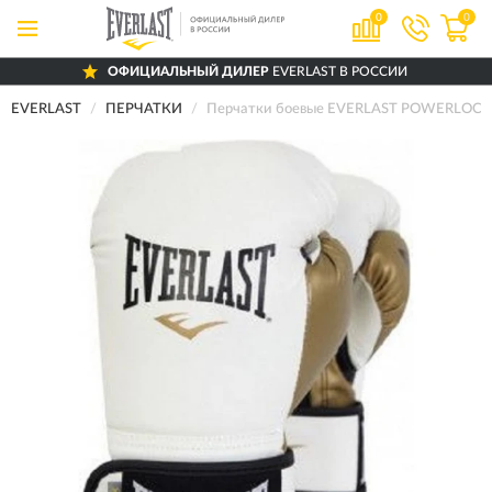
0
0
ОФИЦИАЛЬНЫЙ ДИЛЕР
EVERLAST В РОССИИ
EVERLAST
ПЕРЧАТКИ
Перчатки боевые EVERLAST POWERLOCK 