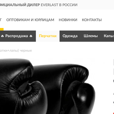
В РОССИИ
ДОСТАВИМ
ПО ВС
Г
ОПТОВИКАМ И ЮРЛИЦАМ
НОВИНКИ
КОНТАКТЫ
🔥 Распродажа 🔥
Перчатки
Одежда
Шлемы
Капы
атки+лапы) черные