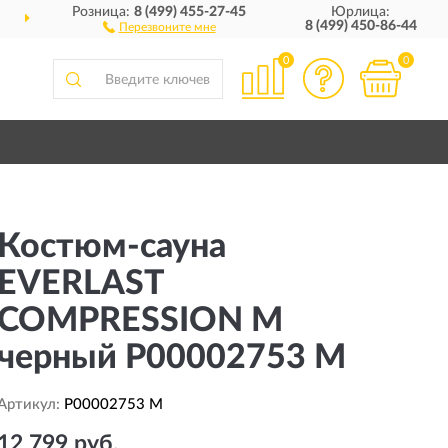
Розница:
8 (499) 455-27-45
Юрлица:
ОСТАВИМ
ПО ВСЕЙ РОССИИ
8 (499) 450-86-44
Перезвоните мне
0
0
Костюм-сауна
EVERLAST
COMPRESSION M
черный P00002753 M
Артикул:
P00002753 M
12 799 руб.