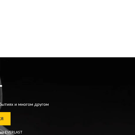
T
бытиях и многом другом
СЯ
ния
EVERLAST