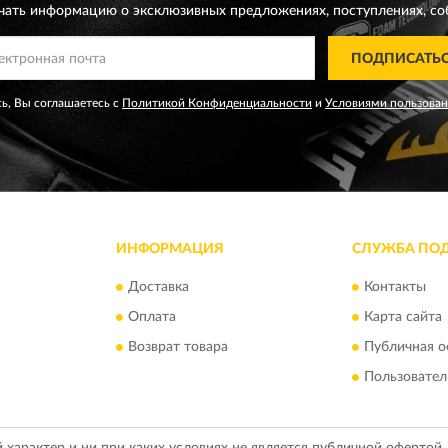
чать информацию о эксклюзивных предложениях,
поступлениях, со
ПОДПИСАТЬ
ь, Вы соглашаетесь с
Политикой Конфиденциальности
и
Условиями пользова
ИНФОРМАЦИЯ
СЛУЖБА ПО
Доставка
Контакты
Оплата
Карта сайта
Возврат товара
Публичная о
Пользовател
арактер и ни при каких условиях не является публичной офертой