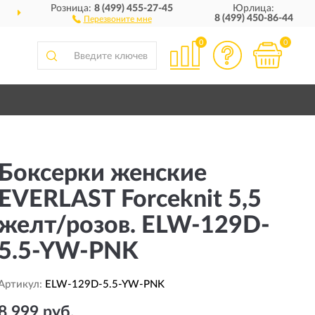
Розница:
8 (499) 455-27-45
Юрлица:
ДОСТАВИМ
ПО ВСЕЙ РОССИИ
8 (499) 450-86-44
Перезвоните мне
0
0
Боксерки женские
EVERLAST Forceknit 5,5
желт/розов. ELW-129D-
5.5-YW-PNK
Артикул:
ELW-129D-5.5-YW-PNK
8 999 руб.