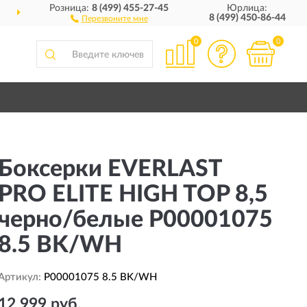
Розница:
8 (499) 455-27-45
Юрлица:
ДОСТАВИМ
ПО ВСЕЙ РОССИИ
8 (499) 450-86-44
Перезвоните мне
0
0
Боксерки EVERLAST
PRO ELITE HIGH TOP 8,5
черно/белые P00001075
8.5 BK/WH
Артикул:
P00001075 8.5 BK/WH
12 999 руб.