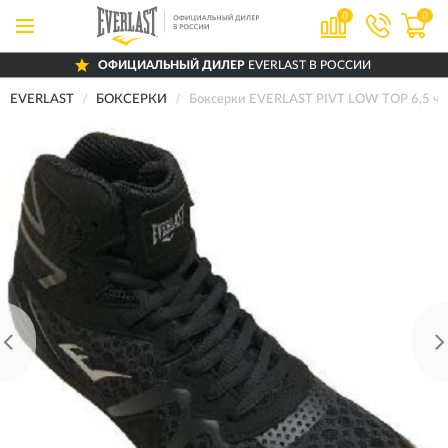
0
0
ОФИЦИАЛЬНЫЙ ДИЛЕР
EVERLAST В РОССИИ
EVERLAST
БОКСЕРКИ
Боксерки EVERLAST PIVT LOW TOP 6,5 ч