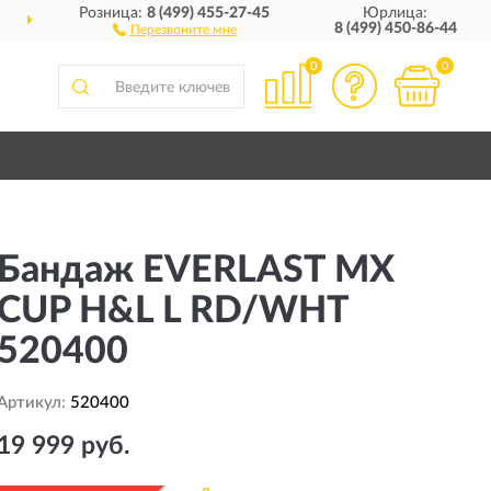
Розница:
8 (499) 455-27-45
Юрлица:
ДОСТАВИМ
ПО ВСЕЙ РОССИИ
8 (499) 450-86-44
Перезвоните мне
0
0
Бандаж EVERLAST MX
CUP H&L L RD/WHT
520400
Артикул:
520400
19 999 руб.