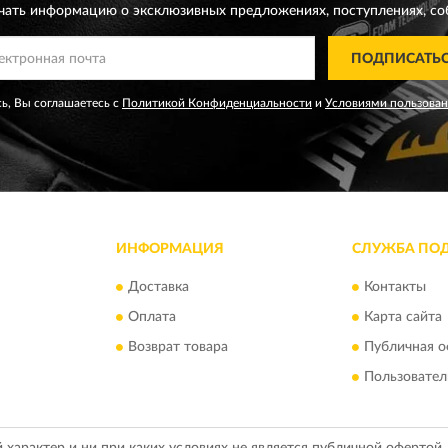
чать информацию о эксклюзивных предложениях,
поступлениях, со
ПОДПИСАТЬ
ь, Вы соглашаетесь с
Политикой Конфиденциальности
и
Условиями пользова
ИНФОРМАЦИЯ
СЛУЖБА ПО
Доставка
Контакты
Оплата
Карта сайта
Возврат товара
Публичная о
Пользовател
арактер и ни при каких условиях не является публичной офертой